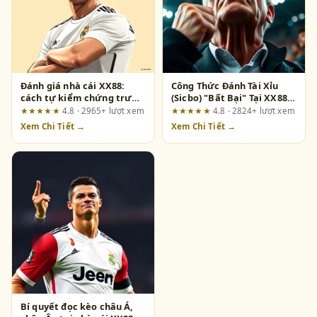
Đánh giá nhà cái XX88:
Công Thức Đánh Tài Xỉu
cách tự kiểm chứng trước
(Sicbo) "Bất Bại" Tại XX88:
khi nạp tiền
Điều Cần Kiểm Chứng
★★★★★
4.8 · 2965+ lượt xem
★★★★★
4.8 · 2824+ lượt xem
Trước Khi Đặt Cược
Xem Chi Tiết →
Xem Chi Tiết →
Bí quyết đọc kèo châu Á,