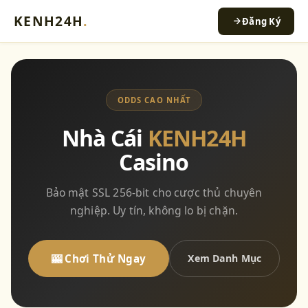
KENH24H
.
Đăng Ký
ODDS CAO NHẤT
Nhà Cái
KENH24H
Casino
Bảo mật SSL 256-bit cho cược thủ chuyên
nghiệp. Uy tín, không lo bị chặn.
🎰 Chơi Thử Ngay
Xem Danh Mục