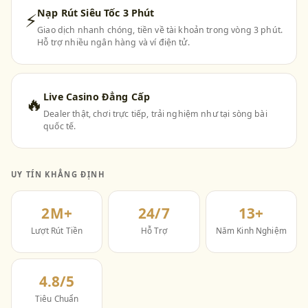
Nạp Rút Siêu Tốc 3 Phút
⚡
Giao dịch nhanh chóng, tiền về tài khoản trong vòng 3 phút.
Hỗ trợ nhiều ngân hàng và ví điện tử.
Live Casino Đẳng Cấp
🔥
Dealer thật, chơi trực tiếp, trải nghiệm như tại sòng bài
quốc tế.
UY TÍN KHẲNG ĐỊNH
2M+
24/7
13+
Lượt Rút Tiền
Hỗ Trợ
Năm Kinh Nghiệm
4.8/5
Tiêu Chuẩn