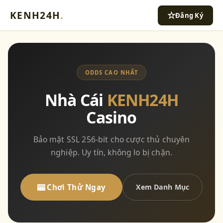
KENH24H
.
Đăng Ký
ODDS CAO NHẤT
Nhà Cái
KENH24H
Casino
Bảo mật SSL 256-bit cho cược thủ chuyên
nghiệp. Uy tín, không lo bị chặn.
🎰 Chơi Thử Ngay
Xem Danh Mục