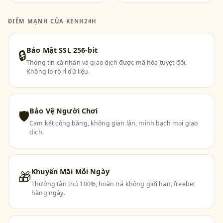
ĐIỂM MẠNH CỦA KENH24H
Bảo Mật SSL 256-bit
🔒
Thông tin cá nhân và giao dịch được mã hóa tuyệt đối.
Không lo rò rỉ dữ liệu.
Bảo Vệ Người Chơi
🛡
Cam kết công bằng, không gian lận, minh bạch mọi giao
dịch.
Khuyến Mãi Mỗi Ngày
🎁
Thưởng tân thủ 100%, hoàn trả không giới hạn, freebet
hàng ngày.