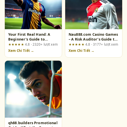
Your First Real Hand: A
Nau888.com Casino Games
Beginner's Guide to
– A Risk Auditor’s Guide to
Playing Online Card Games
Diverse Categories and
★★★★★
4.8 · 2320+ lượt xem
★★★★★
4.8 · 3177+ lượt xem
Player Safety
Xem Chi Tiết →
Xem Chi Tiết →
qh88.builders Promotional