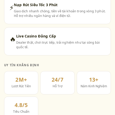
Nạp Rút Siêu Tốc 3 Phút
⚡
Giao dịch nhanh chóng, tiền về tài khoản trong vòng 3 phút.
Hỗ trợ nhiều ngân hàng và ví điện tử.
Live Casino Đẳng Cấp
🔥
Dealer thật, chơi trực tiếp, trải nghiệm như tại sòng bài
quốc tế.
UY TÍN KHẲNG ĐỊNH
2M+
24/7
13+
Lượt Rút Tiền
Hỗ Trợ
Năm Kinh Nghiệm
4.8/5
Tiêu Chuẩn