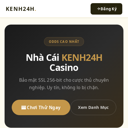
KENH24H
.
Đăng Ký
ODDS CAO NHẤT
Nhà Cái
KENH24H
Casino
Bảo mật SSL 256-bit cho cược thủ chuyên
nghiệp. Uy tín, không lo bị chặn.
🎰 Chơi Thử Ngay
Xem Danh Mục