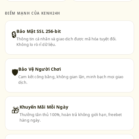
ĐIỂM MẠNH CỦA KENH24H
Bảo Mật SSL 256-bit
🔒
Thông tin cá nhân và giao dịch được mã hóa tuyệt đối.
Không lo rò rỉ dữ liệu.
Bảo Vệ Người Chơi
🛡
Cam kết công bằng, không gian lận, minh bạch mọi giao
dịch.
Khuyến Mãi Mỗi Ngày
🎁
Thưởng tân thủ 100%, hoàn trả không giới hạn, freebet
hàng ngày.