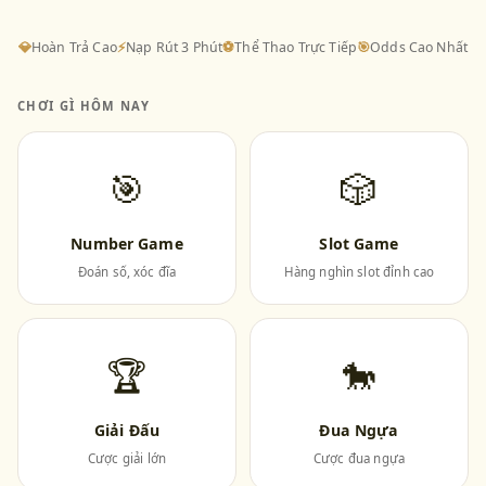
💎
Hoàn Trả Cao
⚡
Nạp Rút 3 Phút
⚽
Thể Thao Trực Tiếp
🎯
Odds Cao Nhất
CHƠI GÌ HÔM NAY
🎯
🎲
Number Game
Slot Game
Đoán số, xóc đĩa
Hàng nghìn slot đỉnh cao
🏆
🐎
Giải Đấu
Đua Ngựa
Cược giải lớn
Cược đua ngựa