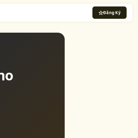
Đăng Ký
no