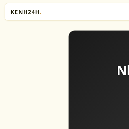
KENH24H
.
N