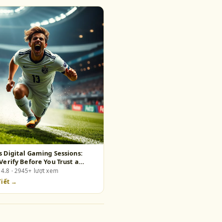
 Digital Gaming Sessions:
Verify Before You Trust a
's Promise
★
4.8 · 2945+ lượt xem
Tiết →