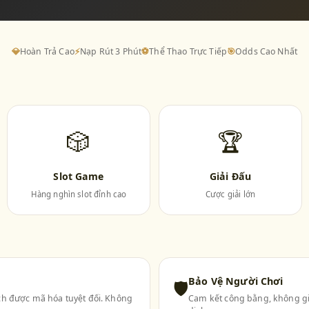
💎
Hoàn Trả Cao
⚡
Nạp Rút 3 Phút
⚽
Thể Thao Trực Tiếp
🎯
Odds Cao Nhất
🎲
🏆
Slot Game
Giải Đấu
Hàng nghìn slot đỉnh cao
Cược giải lớn
Bảo Vệ Người Chơi
🛡
ịch được mã hóa tuyệt đối. Không
Cam kết công bằng, không gi