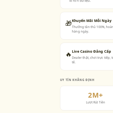
lo rò rỉ dữ liệu.
Khuyến Mãi Mỗi Ngày
🎁
Thưởng tân thủ 100%, hoàn 
hàng ngày.
Live Casino Đẳng Cấp
🔥
Dealer thật, chơi trực tiếp,
tế.
UY TÍN KHẲNG ĐỊNH
2M+
Lượt Rút Tiền