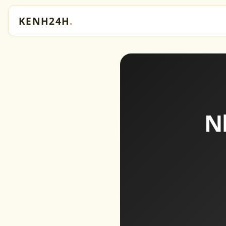
KENH24H
.
N