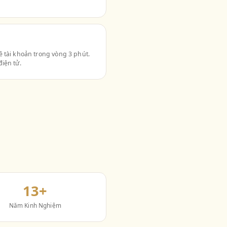
ề tài khoản trong vòng 3 phút.
iện tử.
13+
Năm Kinh Nghiệm