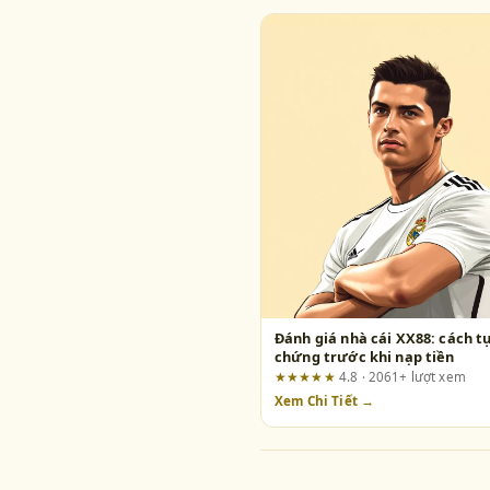
Đánh giá nhà cái XX88: cách t
chứng trước khi nạp tiền
★★★★★
4.8 · 2061+ lượt xem
Xem Chi Tiết →