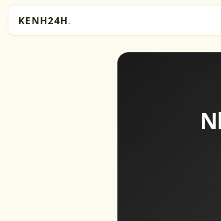
KENH24H
.
N