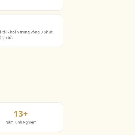
ề tài khoản trong vòng 3 phút.
iện tử.
13+
Năm Kinh Nghiệm