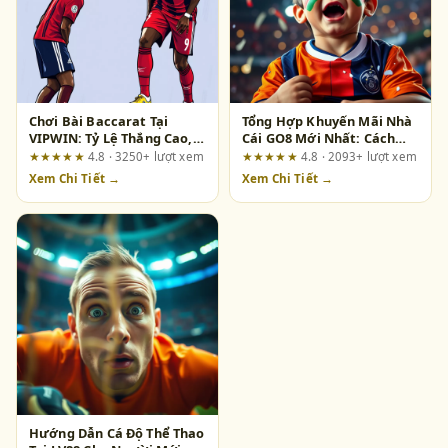
Chơi Bài Baccarat Tại
Tổng Hợp Khuyến Mãi Nhà
VIPWIN: Tỷ Lệ Thắng Cao,
Cái GO8 Mới Nhất: Cách
Chia Bài Real 100% – Đâu
Đọc Ưu Đãi Theo Giá Trị
★★★★★
4.8 · 3250+ lượt xem
★★★★★
4.8 · 2093+ lượt xem
Là Điều Cần Kiểm Chứng?
Thực
Xem Chi Tiết →
Xem Chi Tiết →
Hướng Dẫn Cá Độ Thể Thao