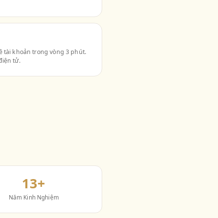
ề tài khoản trong vòng 3 phút.
iện tử.
13+
Năm Kinh Nghiệm