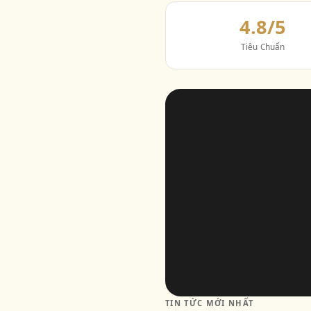
4.8/5
Tiêu Chuẩn
TIN TỨC MỚI NHẤT