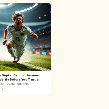
 Digital Gaming Sessions:
Verify Before You Trust a
's Promise
★
4.8 · 2788+ lượt xem
Tiết →