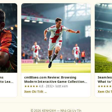
ms
cm88seo.com Review: Browsing
Seamless
 to Learn
Modern Interactive Game Collections
What to 
Without the Guesswork
Platform
★★★★★
4.8 · 2832+ lượt xem
★★★★
Xem Chi Tiết →
Xem Chi 
© 2026 KENH24H — Nhà Cái Uy Tín