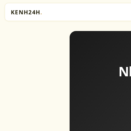
KENH24H
.
N