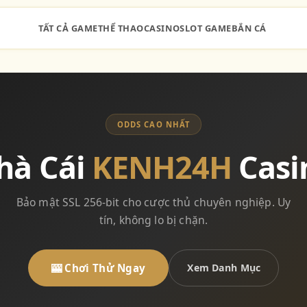
TẤT CẢ GAME
THỂ THAO
CASINO
SLOT GAME
BẮN CÁ
ODDS CAO NHẤT
hà Cái
KENH24H
Casi
Bảo mật SSL 256-bit cho cược thủ chuyên nghiệp. Uy
tín, không lo bị chặn.
🎰 Chơi Thử Ngay
Xem Danh Mục