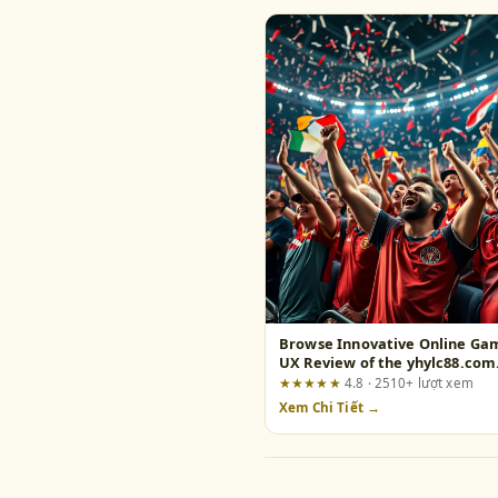
Browse Innovative Online Ga
UX Review of the yhylc88.com
Experience
★★★★★
4.8 · 2510+ lượt xem
Xem Chi Tiết →