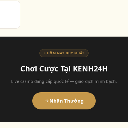
⚡ HÔM NAY DUY NHẤT
Chơi Cược Tại KENH24H
Live casino đẳng cấp quốc tế — giao dịch minh bạch.
Nhận Thưởng