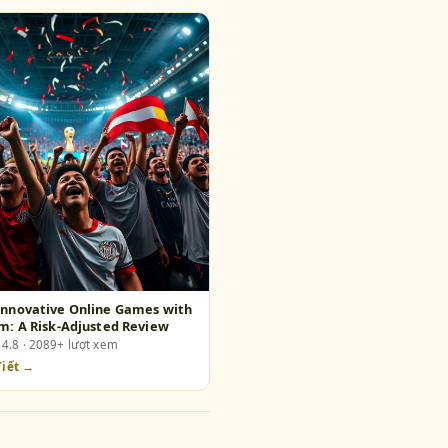
nnovative Online Games with
m: A Risk-Adjusted Review
★
4.8 · 2089+ lượt xem
Tiết →