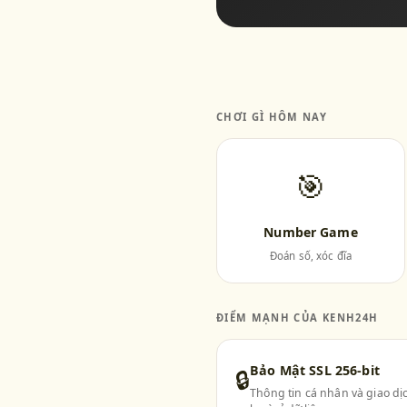
CHƠI GÌ HÔM NAY
🎯
Number Game
Đoán số, xóc đĩa
ĐIỂM MẠNH CỦA KENH24H
Bảo Mật SSL 256-bit
🔒
Thông tin cá nhân và giao d