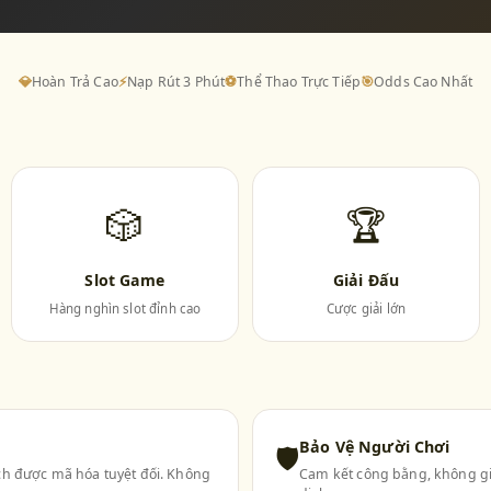
💎
Hoàn Trả Cao
⚡
Nạp Rút 3 Phút
⚽
Thể Thao Trực Tiếp
🎯
Odds Cao Nhất
🎲
🏆
Slot Game
Giải Đấu
Hàng nghìn slot đỉnh cao
Cược giải lớn
Bảo Vệ Người Chơi
🛡
ịch được mã hóa tuyệt đối. Không
Cam kết công bằng, không gi