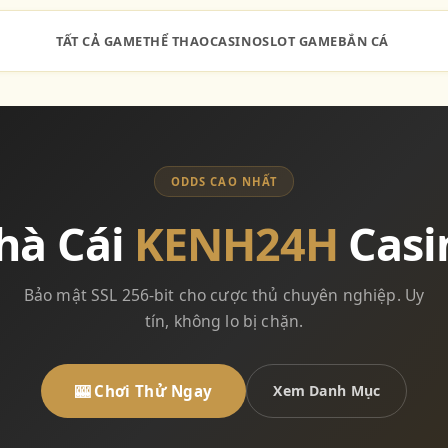
TẤT CẢ GAME
THỂ THAO
CASINO
SLOT GAME
BẮN CÁ
ODDS CAO NHẤT
hà Cái
KENH24H
Casi
Bảo mật SSL 256-bit cho cược thủ chuyên nghiệp. Uy
tín, không lo bị chặn.
🎰 Chơi Thử Ngay
Xem Danh Mục