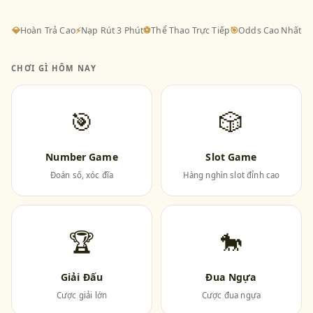
💎
Hoàn Trả Cao
⚡
Nạp Rút 3 Phút
⚽
Thể Thao Trực Tiếp
🎯
Odds Cao Nhất
CHƠI GÌ HÔM NAY
🎯
🎲
Number Game
Slot Game
Đoán số, xóc đĩa
Hàng nghìn slot đỉnh cao
🏆
🐎
Giải Đấu
Đua Ngựa
Cược giải lớn
Cược đua ngựa