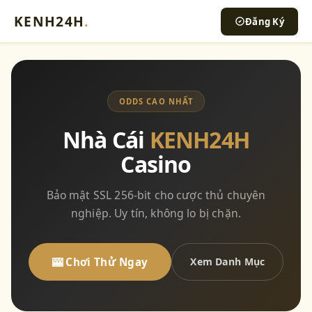
KENH24H
.
Đăng Ký
ODDS CAO NHẤT
Nhà Cái
KENH24H
Casino
Bảo mật SSL 256-bit cho cược thủ chuyên
nghiệp. Uy tín, không lo bị chặn.
🎰 Chơi Thử Ngay
Xem Danh Mục