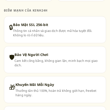
ĐIỂM MẠNH CỦA KENH24H
Bảo Mật SSL 256-bit
🔒
Thông tin cá nhân và giao dịch được mã hóa tuyệt đối.
Không lo rò rỉ dữ liệu.
Bảo Vệ Người Chơi
🛡
Cam kết công bằng, không gian lận, minh bạch mọi giao
dịch.
Khuyến Mãi Mỗi Ngày
🎁
Thưởng tân thủ 100%, hoàn trả không giới hạn, freebet
hàng ngày.