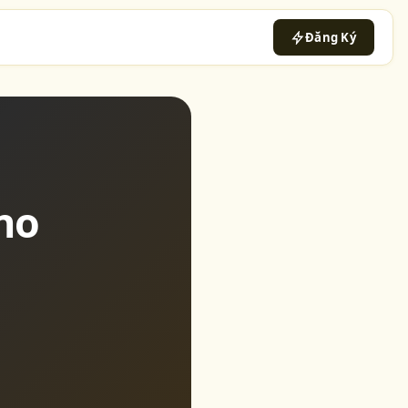
Đăng Ký
no