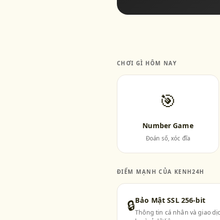
CHƠI GÌ HÔM NAY
🎯
Number Game
Đoán số, xóc đĩa
ĐIỂM MẠNH CỦA KENH24H
Bảo Mật SSL 256-bit
🔒
Thông tin cá nhân và giao d