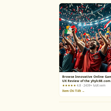
Browse Innovative Online Ga
UX Review of the yhylc88.com
Experience
★★★★★
4.8 · 2439+ lượt xem
Xem Chi Tiết →