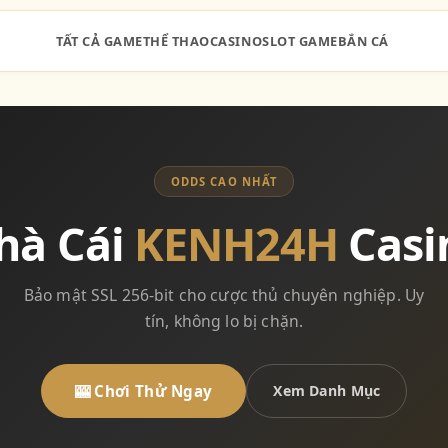
TẤT CẢ GAME
THỂ THAO
CASINO
SLOT GAME
BẮN CÁ
ODDS CAO NHẤT
hà Cái
KENH24H
Casi
Bảo mật SSL 256-bit cho cược thủ chuyên nghiệp. Uy
tín, không lo bị chặn.
🎰 Chơi Thử Ngay
Xem Danh Mục