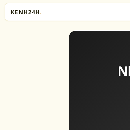
KENH24H
.
N