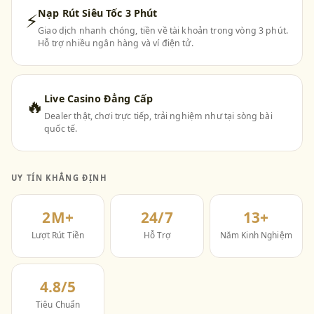
Nạp Rút Siêu Tốc 3 Phút
⚡
Giao dịch nhanh chóng, tiền về tài khoản trong vòng 3 phút.
Hỗ trợ nhiều ngân hàng và ví điện tử.
Live Casino Đẳng Cấp
🔥
Dealer thật, chơi trực tiếp, trải nghiệm như tại sòng bài
quốc tế.
UY TÍN KHẲNG ĐỊNH
2M+
24/7
13+
Lượt Rút Tiền
Hỗ Trợ
Năm Kinh Nghiệm
4.8/5
Tiêu Chuẩn