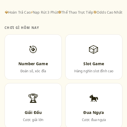
💎
Hoàn Trả Cao
⚡
Nạp Rút 3 Phút
⚽
Thể Thao Trực Tiếp
🎯
Odds Cao Nhất
CHƠI GÌ HÔM NAY
🎯
🎲
Number Game
Slot Game
Đoán số, xóc đĩa
Hàng nghìn slot đỉnh cao
🏆
🐎
Giải Đấu
Đua Ngựa
Cược giải lớn
Cược đua ngựa