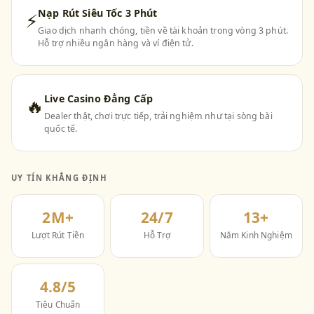
Nạp Rút Siêu Tốc 3 Phút
⚡
Giao dịch nhanh chóng, tiền về tài khoản trong vòng 3 phút.
Hỗ trợ nhiều ngân hàng và ví điện tử.
Live Casino Đẳng Cấp
🔥
Dealer thật, chơi trực tiếp, trải nghiệm như tại sòng bài
quốc tế.
UY TÍN KHẲNG ĐỊNH
2M+
24/7
13+
Lượt Rút Tiền
Hỗ Trợ
Năm Kinh Nghiệm
4.8/5
Tiêu Chuẩn