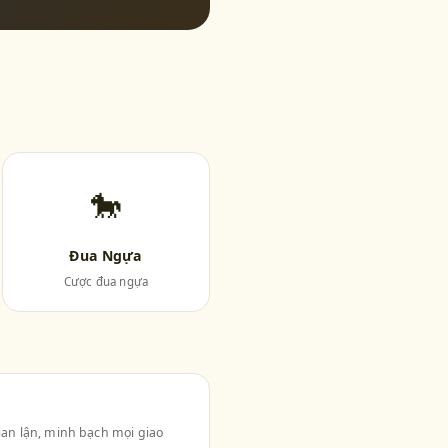
🐎
Đua Ngựa
Cược đua ngựa
an lận, minh bạch mọi giao