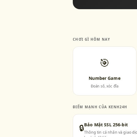
CHƠI GÌ HÔM NAY
🎯
Number Game
Đoán số, xóc đĩa
ĐIỂM MẠNH CỦA KENH24H
Bảo Mật SSL 256-bit
🔒
Thông tin cá nhân và giao d