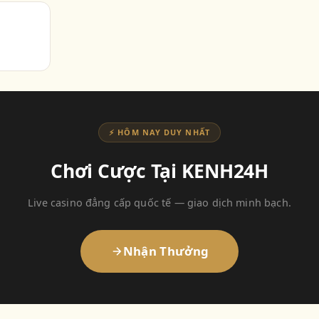
⚡ HÔM NAY DUY NHẤT
Chơi Cược Tại KENH24H
Live casino đẳng cấp quốc tế — giao dịch minh bạch.
Nhận Thưởng