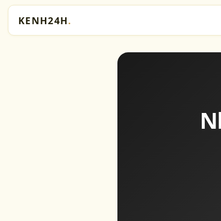
KENH24H
.
N