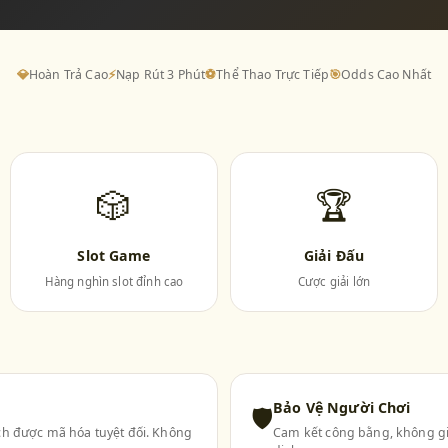
💎
Hoàn Trả Cao
⚡
Nạp Rút 3 Phút
⚽
Thể Thao Trực Tiếp
🎯
Odds Cao Nhất
🎲
🏆
Slot Game
Giải Đấu
Hàng nghìn slot đỉnh cao
Cược giải lớn
Bảo Vệ Người Chơi
🛡
ịch được mã hóa tuyệt đối. Không
Cam kết công bằng, không gi