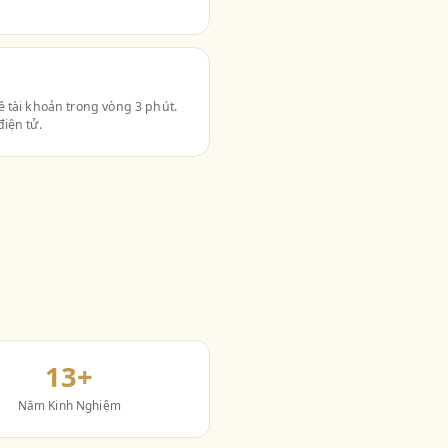
ề tài khoản trong vòng 3 phút.
iện tử.
13+
Năm Kinh Nghiệm