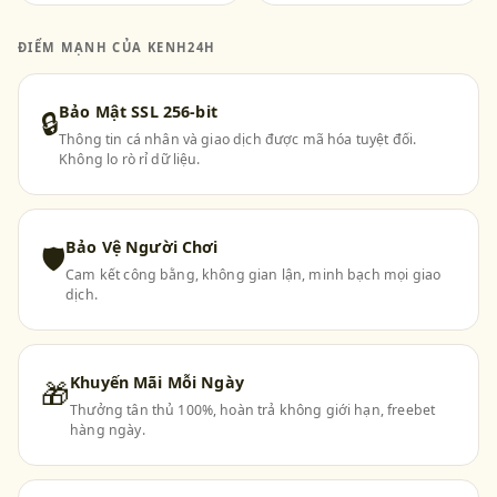
ĐIỂM MẠNH CỦA KENH24H
Bảo Mật SSL 256-bit
🔒
Thông tin cá nhân và giao dịch được mã hóa tuyệt đối.
Không lo rò rỉ dữ liệu.
Bảo Vệ Người Chơi
🛡
Cam kết công bằng, không gian lận, minh bạch mọi giao
dịch.
Khuyến Mãi Mỗi Ngày
🎁
Thưởng tân thủ 100%, hoàn trả không giới hạn, freebet
hàng ngày.