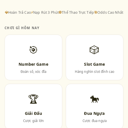
💎
Hoàn Trả Cao
⚡
Nạp Rút 3 Phút
⚽
Thể Thao Trực Tiếp
🎯
Odds Cao Nhất
CHƠI GÌ HÔM NAY
🎯
🎲
Number Game
Slot Game
Đoán số, xóc đĩa
Hàng nghìn slot đỉnh cao
🏆
🐎
Giải Đấu
Đua Ngựa
Cược giải lớn
Cược đua ngựa