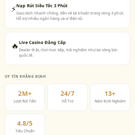
Nạp Rút Siêu Tốc 3 Phút
⚡
Giao dịch nhanh chóng, tiền về tài khoản trong vòng 3 phút.
Hỗ trợ nhiều ngân hàng và ví điện tử.
Live Casino Đẳng Cấp
🔥
Dealer thật, chơi trực tiếp, trải nghiệm như tại sòng bài
quốc tế.
UY TÍN KHẲNG ĐỊNH
2M+
24/7
13+
Lượt Rút Tiền
Hỗ Trợ
Năm Kinh Nghiệm
4.8/5
Tiêu Chuẩn