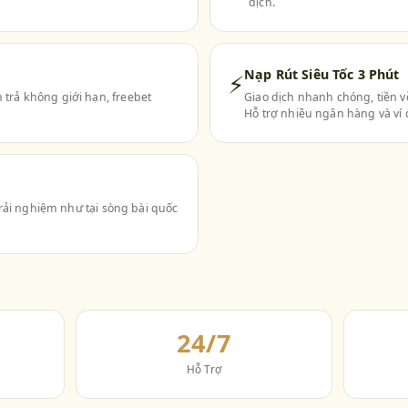
dịch.
Nạp Rút Siêu Tốc 3 Phút
⚡
trả không giới hạn, freebet
Giao dịch nhanh chóng, tiền v
Hỗ trợ nhiều ngân hàng và ví đ
 trải nghiệm như tại sòng bài quốc
24/7
Hỗ Trợ