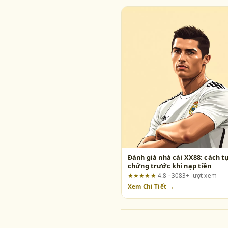
Đánh giá nhà cái XX88: cách t
chứng trước khi nạp tiền
★★★★★
4.8 · 3083+ lượt xem
Xem Chi Tiết →