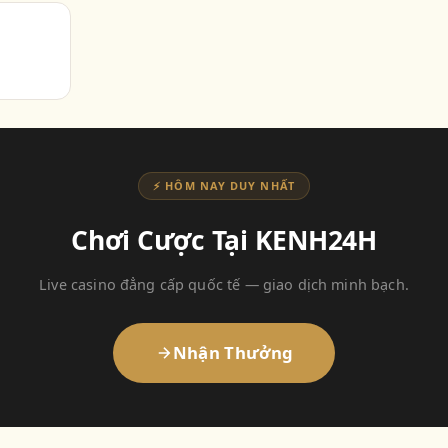
⚡ HÔM NAY DUY NHẤT
Chơi Cược Tại KENH24H
Live casino đẳng cấp quốc tế — giao dịch minh bạch.
Nhận Thưởng