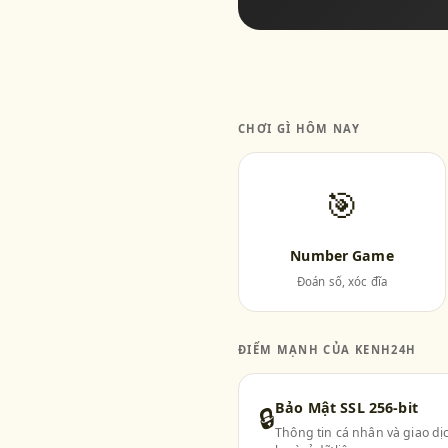
CHƠI GÌ HÔM NAY
🎯
Number Game
Đoán số, xóc đĩa
ĐIỂM MẠNH CỦA KENH24H
Bảo Mật SSL 256-bit
🔒
Thông tin cá nhân và giao d