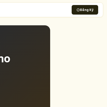
Đăng Ký
no