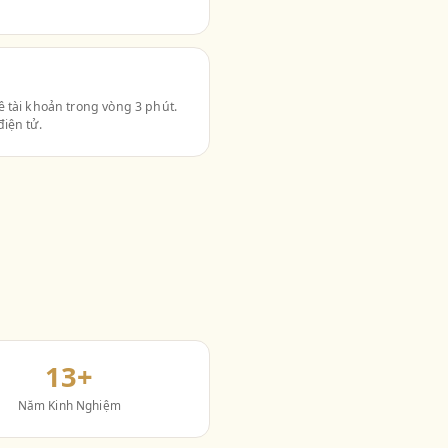
ề tài khoản trong vòng 3 phút.
iện tử.
13+
Năm Kinh Nghiệm