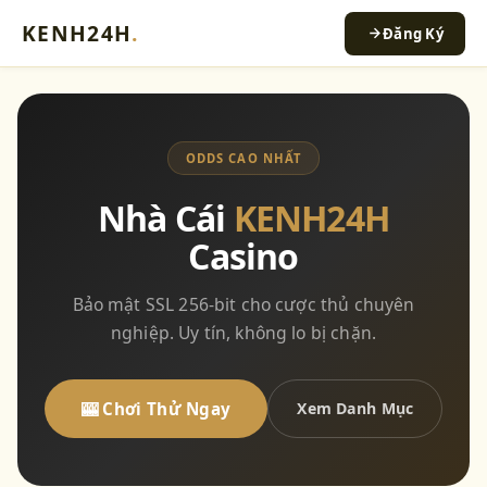
KENH24H
.
Đăng Ký
ODDS CAO NHẤT
Nhà Cái
KENH24H
Casino
Bảo mật SSL 256-bit cho cược thủ chuyên
nghiệp. Uy tín, không lo bị chặn.
🎰 Chơi Thử Ngay
Xem Danh Mục