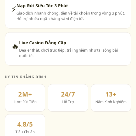
Nạp Rút Siêu Tốc 3 Phút
⚡
Giao dịch nhanh chóng, tiền về tài khoản trong vòng 3 phút.
Hỗ trợ nhiều ngân hàng và ví điện tử.
Live Casino Đẳng Cấp
🔥
Dealer thật, chơi trực tiếp, trải nghiệm như tại sòng bài
quốc tế.
UY TÍN KHẲNG ĐỊNH
2M+
24/7
13+
Lượt Rút Tiền
Hỗ Trợ
Năm Kinh Nghiệm
4.8/5
Tiêu Chuẩn