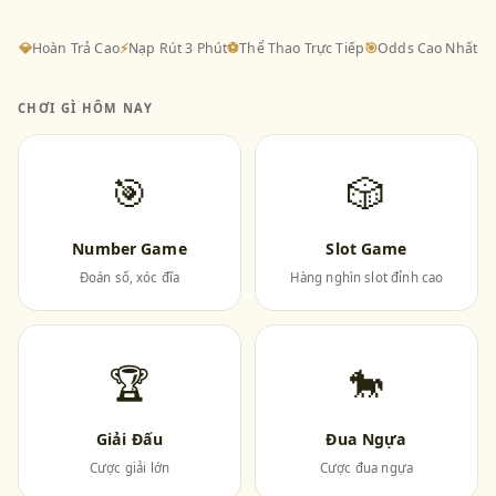
💎
Hoàn Trả Cao
⚡
Nạp Rút 3 Phút
⚽
Thể Thao Trực Tiếp
🎯
Odds Cao Nhất
CHƠI GÌ HÔM NAY
🎯
🎲
Number Game
Slot Game
Đoán số, xóc đĩa
Hàng nghìn slot đỉnh cao
🏆
🐎
Giải Đấu
Đua Ngựa
Cược giải lớn
Cược đua ngựa