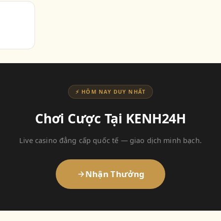
⚡ HÔM NAY DUY NHẤT
Chơi Cược Tại KENH24H
Live casino đẳng cấp quốc tế — giao dịch minh bạch.
Nhận Thưởng