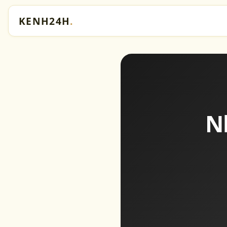
KENH24H
.
N