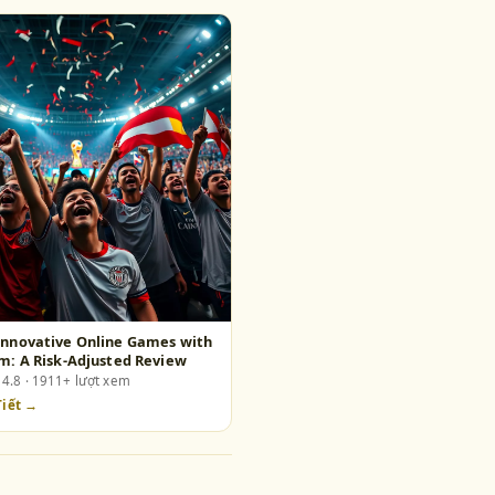
nnovative Online Games with
m: A Risk-Adjusted Review
★
4.8 · 1911+ lượt xem
Tiết →