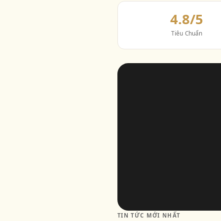
4.8/5
Tiêu Chuẩn
TIN TỨC MỚI NHẤT