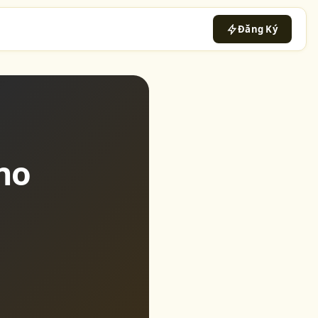
Đăng Ký
no