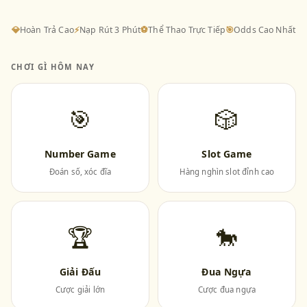
💎
Hoàn Trả Cao
⚡
Nạp Rút 3 Phút
⚽
Thể Thao Trực Tiếp
🎯
Odds Cao Nhất
CHƠI GÌ HÔM NAY
🎯
🎲
Number Game
Slot Game
Đoán số, xóc đĩa
Hàng nghìn slot đỉnh cao
🏆
🐎
Giải Đấu
Đua Ngựa
Cược giải lớn
Cược đua ngựa