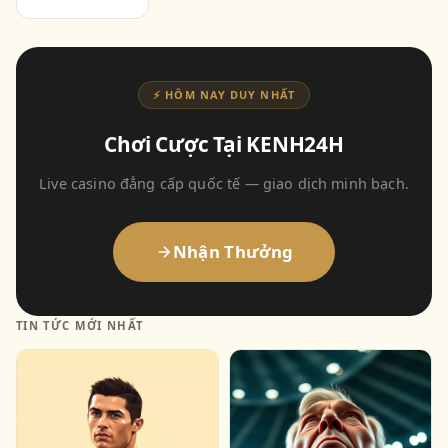
⚡ HÔM NAY DUY NHẤT
Chơi Cược Tại KENH24H
Live casino đẳng cấp quốc tế — giao dịch minh bạch.
Nhận Thưởng
TIN TỨC MỚI NHẤT