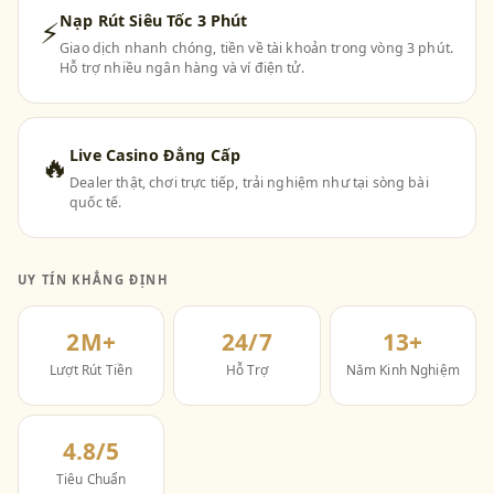
Nạp Rút Siêu Tốc 3 Phút
⚡
Giao dịch nhanh chóng, tiền về tài khoản trong vòng 3 phút.
Hỗ trợ nhiều ngân hàng và ví điện tử.
Live Casino Đẳng Cấp
🔥
Dealer thật, chơi trực tiếp, trải nghiệm như tại sòng bài
quốc tế.
UY TÍN KHẲNG ĐỊNH
2M+
24/7
13+
Lượt Rút Tiền
Hỗ Trợ
Năm Kinh Nghiệm
4.8/5
Tiêu Chuẩn