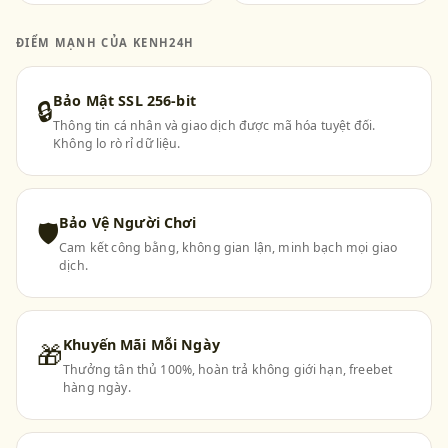
ĐIỂM MẠNH CỦA KENH24H
Bảo Mật SSL 256-bit
🔒
Thông tin cá nhân và giao dịch được mã hóa tuyệt đối.
Không lo rò rỉ dữ liệu.
Bảo Vệ Người Chơi
🛡
Cam kết công bằng, không gian lận, minh bạch mọi giao
dịch.
Khuyến Mãi Mỗi Ngày
🎁
Thưởng tân thủ 100%, hoàn trả không giới hạn, freebet
hàng ngày.