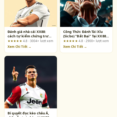
Đánh giá nhà cái XX88:
Công Thức Đánh Tài Xỉu
cách tự kiểm chứng trước
(Sicbo) "Bất Bại" Tại XX88:
khi nạp tiền
Điều Cần Kiểm Chứng
★★★★★
4.8 · 3004+ lượt xem
★★★★★
4.8 · 2900+ lượt xem
Trước Khi Đặt Cược
Xem Chi Tiết →
Xem Chi Tiết →
Bí quyết đọc kèo châu Á,