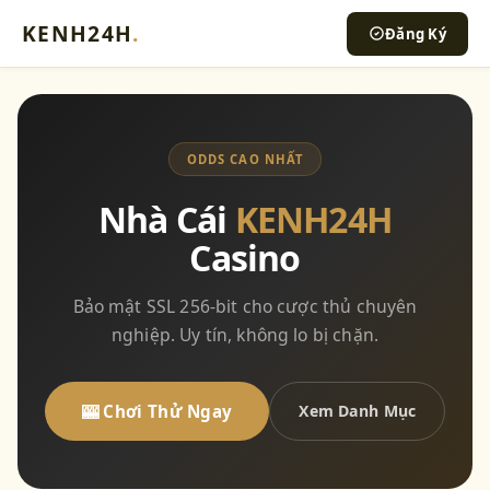
KENH24H
.
Đăng Ký
ODDS CAO NHẤT
Nhà Cái
KENH24H
Casino
Bảo mật SSL 256-bit cho cược thủ chuyên
nghiệp. Uy tín, không lo bị chặn.
🎰 Chơi Thử Ngay
Xem Danh Mục