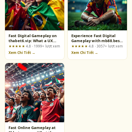
Fast Digital Gameplay on
Experience Fast Digital
thabet6.vip: What a UX
Gameplay with mb88.best,
Review Can and Cannot
Reviewed Through a UX
★★★★★
4.8 · 1999+ lượt xem
★★★★★
4.8 · 3057+ lượt xem
Tell You
Lens
Xem Chi Tiết →
Xem Chi Tiết →
Fast Online Gameplay at