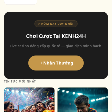
⚡ HÔM NAY DUY NHẤT
Chơi Cược Tại KENH24H
Live casino đẳng cấp quốc tế — giao dịch minh bạch.
Nhận Thưởng
TIN TỨC MỚI NHẤT