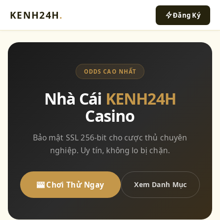
KENH24H
.
Đăng Ký
ODDS CAO NHẤT
Nhà Cái
KENH24H
Casino
Bảo mật SSL 256-bit cho cược thủ chuyên
nghiệp. Uy tín, không lo bị chặn.
🎰 Chơi Thử Ngay
Xem Danh Mục