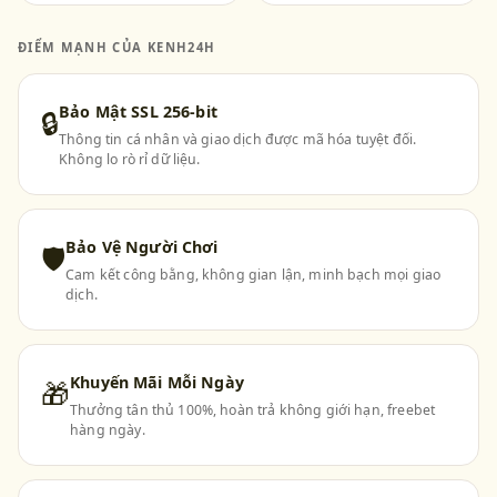
ĐIỂM MẠNH CỦA KENH24H
Bảo Mật SSL 256-bit
🔒
Thông tin cá nhân và giao dịch được mã hóa tuyệt đối.
Không lo rò rỉ dữ liệu.
Bảo Vệ Người Chơi
🛡
Cam kết công bằng, không gian lận, minh bạch mọi giao
dịch.
Khuyến Mãi Mỗi Ngày
🎁
Thưởng tân thủ 100%, hoàn trả không giới hạn, freebet
hàng ngày.