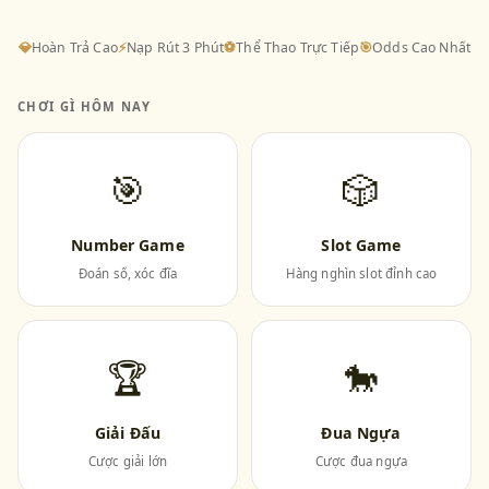
💎
Hoàn Trả Cao
⚡
Nạp Rút 3 Phút
⚽
Thể Thao Trực Tiếp
🎯
Odds Cao Nhất
CHƠI GÌ HÔM NAY
🎯
🎲
Number Game
Slot Game
Đoán số, xóc đĩa
Hàng nghìn slot đỉnh cao
🏆
🐎
Giải Đấu
Đua Ngựa
Cược giải lớn
Cược đua ngựa