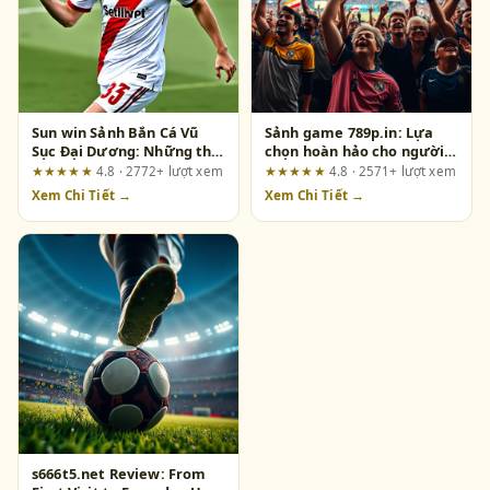
Sun win Sảnh Bắn Cá Vũ
Sảnh game 789p.in: Lựa
Sục Đại Dương: Những thứ
chọn hoàn hảo cho người
phải kiểm tra trước khi
yêu game biết quản lý vốn
★★★★★
4.8 · 2772+ lượt xem
★★★★★
4.8 · 2571+ lượt xem
nạp tiền
Xem Chi Tiết →
Xem Chi Tiết →
s666t5.net Review: From