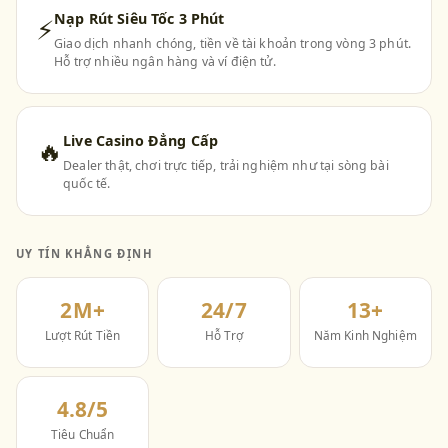
Nạp Rút Siêu Tốc 3 Phút
⚡
Giao dịch nhanh chóng, tiền về tài khoản trong vòng 3 phút.
Hỗ trợ nhiều ngân hàng và ví điện tử.
Live Casino Đẳng Cấp
🔥
Dealer thật, chơi trực tiếp, trải nghiệm như tại sòng bài
quốc tế.
UY TÍN KHẲNG ĐỊNH
2M+
24/7
13+
Lượt Rút Tiền
Hỗ Trợ
Năm Kinh Nghiệm
4.8/5
Tiêu Chuẩn