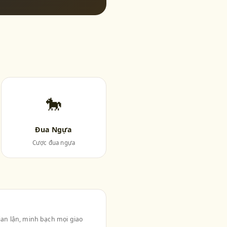
🐎
Đua Ngựa
Cược đua ngựa
an lận, minh bạch mọi giao