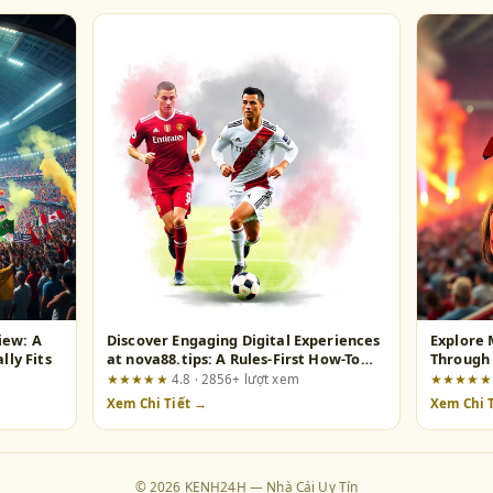
iew: A
Discover Engaging Digital Experiences
Explore 
lly Fits
at nova88.tips: A Rules-First How-To
Through 
Guide
Review o
★★★★★
4.8 · 2856+ lượt xem
★★★★
Should 
Xem Chi Tiết →
Xem Chi 
© 2026 KENH24H — Nhà Cái Uy Tín