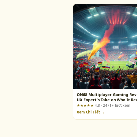
ON68 Multiplayer Gaming Rev
UX Expert's Take on Who It Rea
★★★★★
4.8 · 2471+ lượt xem
Xem Chi Tiết →