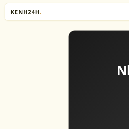
KENH24H
.
N