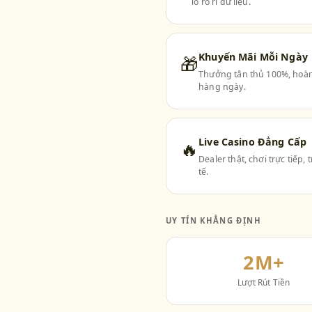
lo rò rỉ dữ liệu.
Khuyến Mãi Mỗi Ngày
🎁
Thưởng tân thủ 100%, hoàn 
hàng ngày.
Live Casino Đẳng Cấp
🔥
Dealer thật, chơi trực tiếp,
tế.
UY TÍN KHẲNG ĐỊNH
2M+
Lượt Rút Tiền