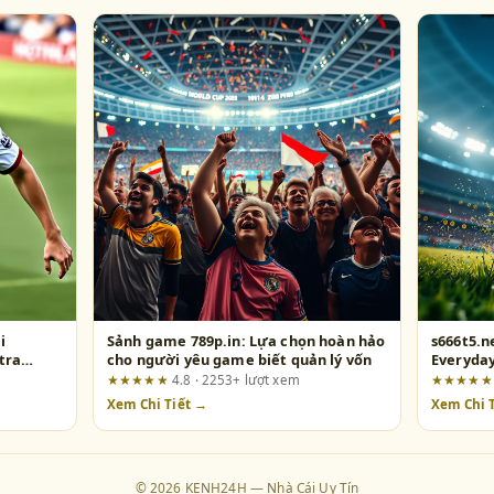
i
Sảnh game 789p.in: Lựa chọn hoàn hảo
s666t5.n
tra
cho người yêu game biết quản lý vốn
Everyday
Really O
★★★★★
4.8 · 2253+ lượt xem
★★★★
Xem Chi Tiết →
Xem Chi 
© 2026 KENH24H — Nhà Cái Uy Tín