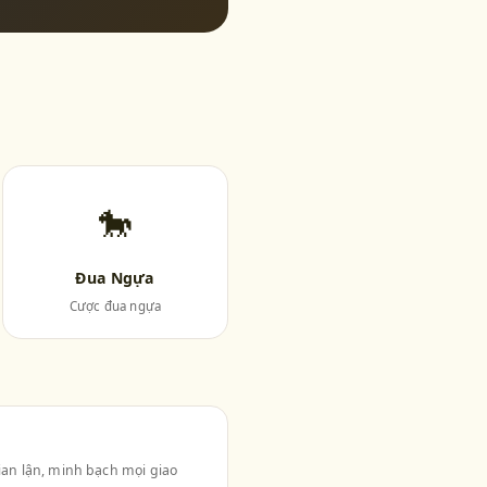
🐎
Đua Ngựa
Cược đua ngựa
an lận, minh bạch mọi giao