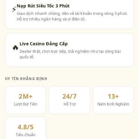
Nạp Rút Siêu Tốc 3 Phút
⚡
Giao dịch nhanh chóng, tiền về tài khoản trong vòng 3 phút.
Hỗ trợ nhiều ngân hàng và ví điện tử.
Live Casino Đẳng Cấp
🔥
Dealer thật, chơi trực tiếp, trải nghiệm như tại sòng bài
quốc tế.
UY TÍN KHẲNG ĐỊNH
2M+
24/7
13+
Lượt Rút Tiền
Hỗ Trợ
Năm Kinh Nghiệm
4.8/5
Tiêu Chuẩn