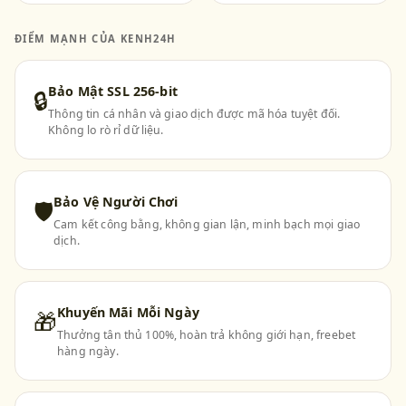
ĐIỂM MẠNH CỦA KENH24H
Bảo Mật SSL 256-bit
🔒
Thông tin cá nhân và giao dịch được mã hóa tuyệt đối.
Không lo rò rỉ dữ liệu.
Bảo Vệ Người Chơi
🛡
Cam kết công bằng, không gian lận, minh bạch mọi giao
dịch.
Khuyến Mãi Mỗi Ngày
🎁
Thưởng tân thủ 100%, hoàn trả không giới hạn, freebet
hàng ngày.