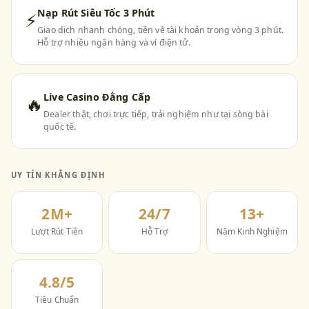
Nạp Rút Siêu Tốc 3 Phút
⚡
Giao dịch nhanh chóng, tiền về tài khoản trong vòng 3 phút.
Hỗ trợ nhiều ngân hàng và ví điện tử.
Live Casino Đẳng Cấp
🔥
Dealer thật, chơi trực tiếp, trải nghiệm như tại sòng bài
quốc tế.
UY TÍN KHẲNG ĐỊNH
2M+
24/7
13+
Lượt Rút Tiền
Hỗ Trợ
Năm Kinh Nghiệm
4.8/5
Tiêu Chuẩn