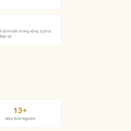
ề tài khoản trong vòng 3 phút.
iện tử.
13+
Năm Kinh Nghiệm