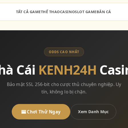
TẤT CẢ GAME
THỂ THAO
CASINO
SLOT GAME
BẮN CÁ
ODDS CAO NHẤT
hà Cái
KENH24H
Casi
Bảo mật SSL 256-bit cho cược thủ chuyên nghiệp. Uy
tín, không lo bị chặn.
🎰 Chơi Thử Ngay
Xem Danh Mục