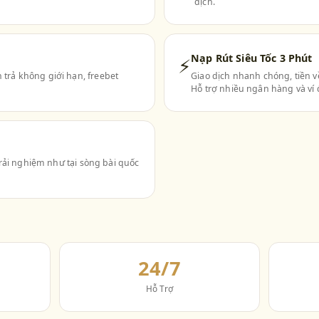
dịch.
Nạp Rút Siêu Tốc 3 Phút
⚡
trả không giới hạn, freebet
Giao dịch nhanh chóng, tiền v
Hỗ trợ nhiều ngân hàng và ví đ
 trải nghiệm như tại sòng bài quốc
24/7
Hỗ Trợ