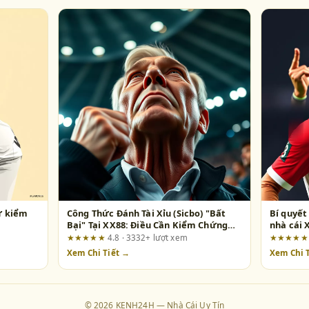
ự kiểm
Công Thức Đánh Tài Xỉu (Sicbo) "Bất
Bí quyết
Bại" Tại XX88: Điều Cần Kiểm Chứng
nhà cái 
Trước Khi Đặt Cược
★★★★★
4.8 · 3332+ lượt xem
★★★★
Xem Chi Tiết →
Xem Chi 
© 2026 KENH24H — Nhà Cái Uy Tín