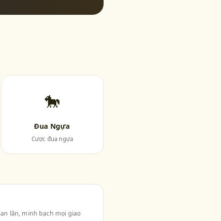
🐎
Đua Ngựa
Cược đua ngựa
an lận, minh bạch mọi giao