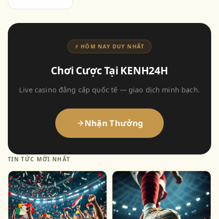
⚡ HÔM NAY DUY NHẤT
Chơi Cược Tại KENH24H
Live casino đẳng cấp quốc tế — giao dịch minh bạch.
Nhận Thưởng
TIN TỨC MỚI NHẤT