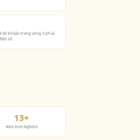
ề tài khoản trong vòng 3 phút.
iện tử.
13+
Năm Kinh Nghiệm