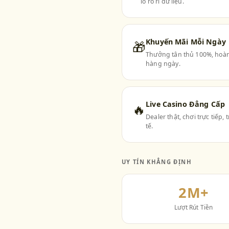
lo rò rỉ dữ liệu.
Khuyến Mãi Mỗi Ngày
🎁
Thưởng tân thủ 100%, hoàn 
hàng ngày.
Live Casino Đẳng Cấp
🔥
Dealer thật, chơi trực tiếp,
tế.
UY TÍN KHẲNG ĐỊNH
2M+
Lượt Rút Tiền