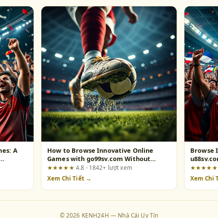
mes: A
How to Browse Innovative Online
Browse I
Games with go99sv.com Without
u88sv.co
Falling for the Marketing
★★★★★
4.8 · 1842+ lượt xem
★★★★
Xem Chi Tiết →
Xem Chi 
© 2026 KENH24H — Nhà Cái Uy Tín