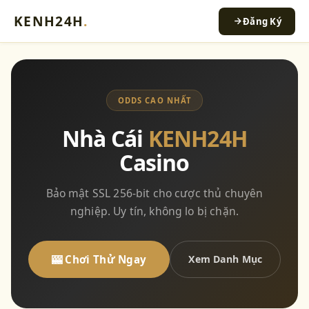
KENH24H
.
Đăng Ký
ODDS CAO NHẤT
Nhà Cái
KENH24H
Casino
Bảo mật SSL 256-bit cho cược thủ chuyên
nghiệp. Uy tín, không lo bị chặn.
🎰 Chơi Thử Ngay
Xem Danh Mục