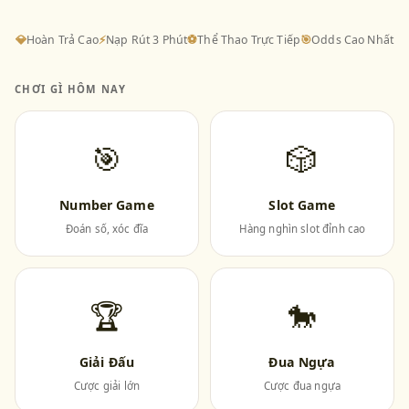
💎
Hoàn Trả Cao
⚡
Nạp Rút 3 Phút
⚽
Thể Thao Trực Tiếp
🎯
Odds Cao Nhất
CHƠI GÌ HÔM NAY
🎯
🎲
Number Game
Slot Game
Đoán số, xóc đĩa
Hàng nghìn slot đỉnh cao
🏆
🐎
Giải Đấu
Đua Ngựa
Cược giải lớn
Cược đua ngựa