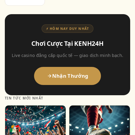
⚡ HÔM NAY DUY NHẤT
Chơi Cược Tại KENH24H
Live casino đẳng cấp quốc tế — giao dịch minh bạch.
Nhận Thưởng
TIN TỨC MỚI NHẤT