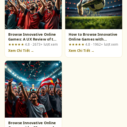
Browse Innovative Online
How to Browse Innovative
Games: A UX Review of the
Online Games with
yhylc88.com Experience
go99sv.com Without
★★★★★
4.8 · 2673+ lượt xem
★★★★★
4.8 · 1962+ lượt xem
Falling for the Marketing
Xem Chi Tiết →
Xem Chi Tiết →
Browse Innovative Online