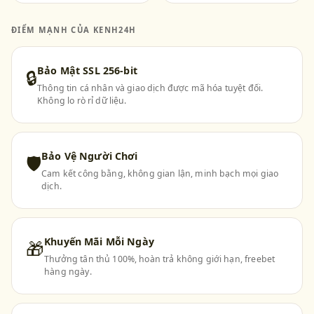
ĐIỂM MẠNH CỦA KENH24H
Bảo Mật SSL 256-bit
🔒
Thông tin cá nhân và giao dịch được mã hóa tuyệt đối.
Không lo rò rỉ dữ liệu.
Bảo Vệ Người Chơi
🛡
Cam kết công bằng, không gian lận, minh bạch mọi giao
dịch.
Khuyến Mãi Mỗi Ngày
🎁
Thưởng tân thủ 100%, hoàn trả không giới hạn, freebet
hàng ngày.