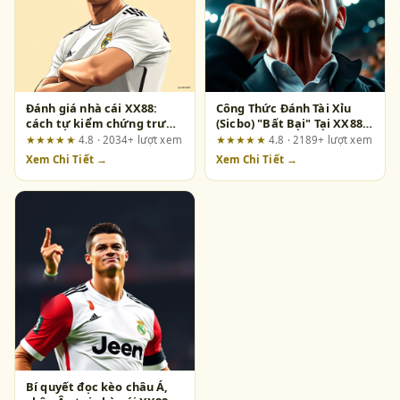
Đánh giá nhà cái XX88:
Công Thức Đánh Tài Xỉu
cách tự kiểm chứng trước
(Sicbo) "Bất Bại" Tại XX88:
khi nạp tiền
Điều Cần Kiểm Chứng
★★★★★
4.8 · 2034+ lượt xem
★★★★★
4.8 · 2189+ lượt xem
Trước Khi Đặt Cược
Xem Chi Tiết →
Xem Chi Tiết →
Bí quyết đọc kèo châu Á,