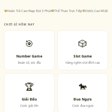
💎
Hoàn Trả Cao
⚡
Nạp Rút 3 Phút
⚽
Thể Thao Trực Tiếp
🎯
Odds Cao Nhất
CHƠI GÌ HÔM NAY
🎯
🎲
Number Game
Slot Game
Đoán số, xóc đĩa
Hàng nghìn slot đỉnh cao
🏆
🐎
Giải Đấu
Đua Ngựa
Cược giải lớn
Cược đua ngựa