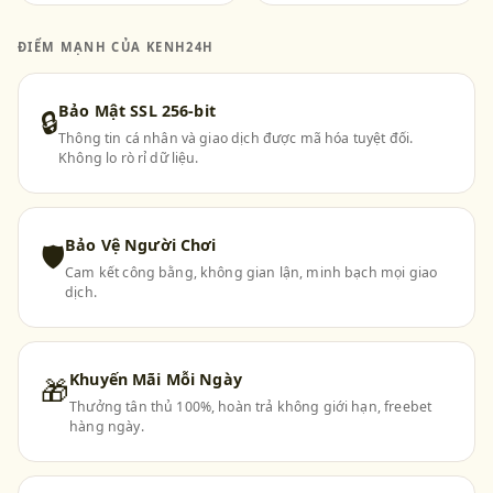
ĐIỂM MẠNH CỦA KENH24H
Bảo Mật SSL 256-bit
🔒
Thông tin cá nhân và giao dịch được mã hóa tuyệt đối.
Không lo rò rỉ dữ liệu.
Bảo Vệ Người Chơi
🛡
Cam kết công bằng, không gian lận, minh bạch mọi giao
dịch.
Khuyến Mãi Mỗi Ngày
🎁
Thưởng tân thủ 100%, hoàn trả không giới hạn, freebet
hàng ngày.