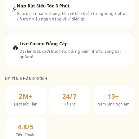
Nạp Rút Siêu Tốc 3 Phút
⚡
Giao dịch nhanh chóng, tiền về tài khoản trong vòng 3 phút.
Hỗ trợ nhiều ngân hàng và ví điện tử.
Live Casino Đẳng Cấp
🔥
Dealer thật, chơi trực tiếp, trải nghiệm như tại sòng bài
quốc tế.
UY TÍN KHẲNG ĐỊNH
2M+
24/7
13+
Lượt Rút Tiền
Hỗ Trợ
Năm Kinh Nghiệm
4.8/5
Tiêu Chuẩn