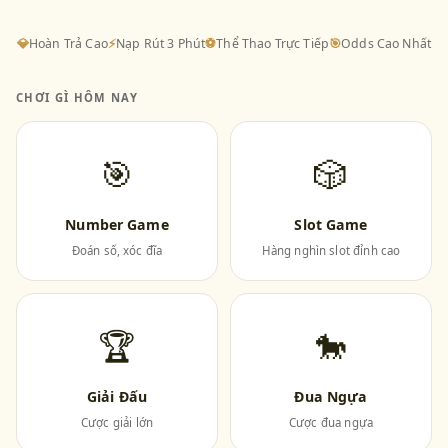
💎
Hoàn Trả Cao
⚡
Nạp Rút 3 Phút
⚽
Thể Thao Trực Tiếp
🎯
Odds Cao Nhất
CHƠI GÌ HÔM NAY
🎯
🎲
Number Game
Slot Game
Đoán số, xóc đĩa
Hàng nghìn slot đỉnh cao
🏆
🐎
Giải Đấu
Đua Ngựa
Cược giải lớn
Cược đua ngựa