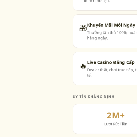
lo rò rỉ dữ liệu.
Khuyến Mãi Mỗi Ngày
🎁
Thưởng tân thủ 100%, hoàn 
hàng ngày.
Live Casino Đẳng Cấp
🔥
Dealer thật, chơi trực tiếp,
tế.
UY TÍN KHẲNG ĐỊNH
2M+
Lượt Rút Tiền