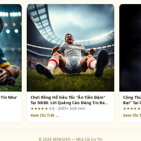
 Tín Như
Chơi Rồng Hổ Siêu Tốc "Ăn Tiền Đậm"
Công Thứ
Tại NK88: Lời Quảng Cáo Đáng Tin Bao
Bại” Tại
Nhiêu?
Kiểm Ch
★★★★★
4.8 · 3085+ lượt xem
★★★★
Xem Chi Tiết →
Xem Chi 
© 2026 KENH24H — Nhà Cái Uy Tín