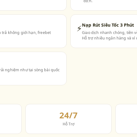
dịch.
Nạp Rút Siêu Tốc 3 Phút
⚡
trả không giới hạn, freebet
Giao dịch nhanh chóng, tiền v
Hỗ trợ nhiều ngân hàng và ví đ
 trải nghiệm như tại sòng bài quốc
24/7
Hỗ Trợ