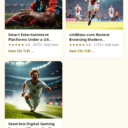
Smart Entertainment
cm88seo.com Review:
Platforms Under a UX
Browsing Modern
Microscope: What to Learn
Interactive Game
★★★★★
4.8 · 2073+ lượt xem
★★★★★
4.8 · 2157+ lượt xem
from uu88pai.com and
Collections Without the
Xem Chi Tiết →
Xem Chi Tiết →
kenh24h.com.vn
Guesswork
Seamless Digital Gaming