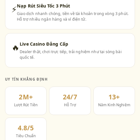
Nạp Rút Siêu Tốc 3 Phút
⚡
Giao dịch nhanh chóng, tiền về tài khoản trong vòng 3 phút.
Hỗ trợ nhiều ngân hàng và ví điện tử.
Live Casino Đẳng Cấp
🔥
Dealer thật, chơi trực tiếp, trải nghiệm như tại sòng bài
quốc tế.
UY TÍN KHẲNG ĐỊNH
2M+
24/7
13+
Lượt Rút Tiền
Hỗ Trợ
Năm Kinh Nghiệm
4.8/5
Tiêu Chuẩn