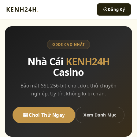
KENH24H
.
Đăng Ký
ODDS CAO NHẤT
Nhà Cái
KENH24H
Casino
Bảo mật SSL 256-bit cho cược thủ chuyên
nghiệp. Uy tín, không lo bị chặn.
🎰 Chơi Thử Ngay
Xem Danh Mục