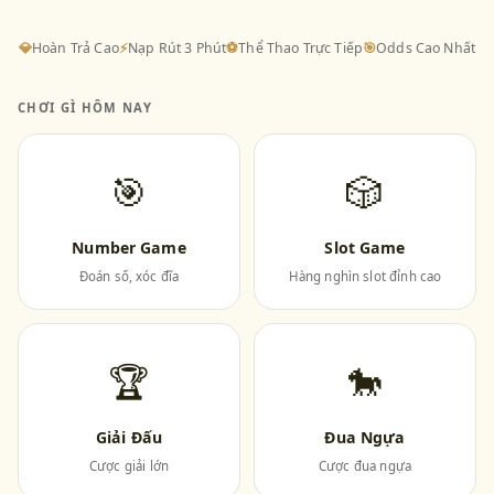
💎
Hoàn Trả Cao
⚡
Nạp Rút 3 Phút
⚽
Thể Thao Trực Tiếp
🎯
Odds Cao Nhất
CHƠI GÌ HÔM NAY
🎯
🎲
Number Game
Slot Game
Đoán số, xóc đĩa
Hàng nghìn slot đỉnh cao
🏆
🐎
Giải Đấu
Đua Ngựa
Cược giải lớn
Cược đua ngựa