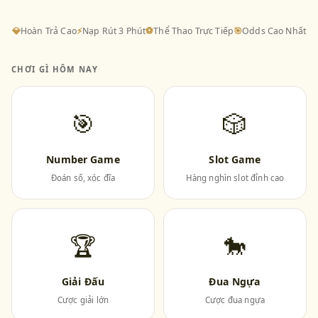
💎
Hoàn Trả Cao
⚡
Nạp Rút 3 Phút
⚽
Thể Thao Trực Tiếp
🎯
Odds Cao Nhất
CHƠI GÌ HÔM NAY
🎯
🎲
Number Game
Slot Game
Đoán số, xóc đĩa
Hàng nghìn slot đỉnh cao
🏆
🐎
Giải Đấu
Đua Ngựa
Cược giải lớn
Cược đua ngựa