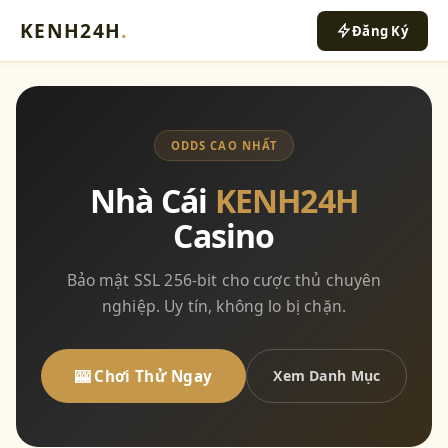
KENH24H
.
Đăng Ký
ODDS CAO NHẤT
Nhà Cái
KENH24H
Casino
Bảo mật SSL 256-bit cho cược thủ chuyên
nghiệp. Uy tín, không lo bị chặn.
🎰 Chơi Thử Ngay
Xem Danh Mục