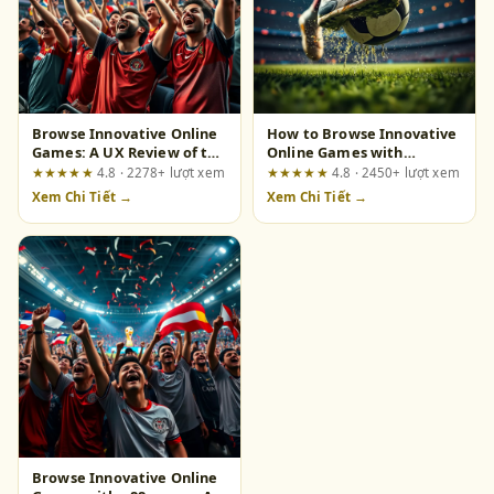
Browse Innovative Online
How to Browse Innovative
Games: A UX Review of the
Online Games with
yhylc88.com Experience
go99sv.com Without
★★★★★
4.8 · 2278+ lượt xem
★★★★★
4.8 · 2450+ lượt xem
Falling for the Marketing
Xem Chi Tiết →
Xem Chi Tiết →
Browse Innovative Online