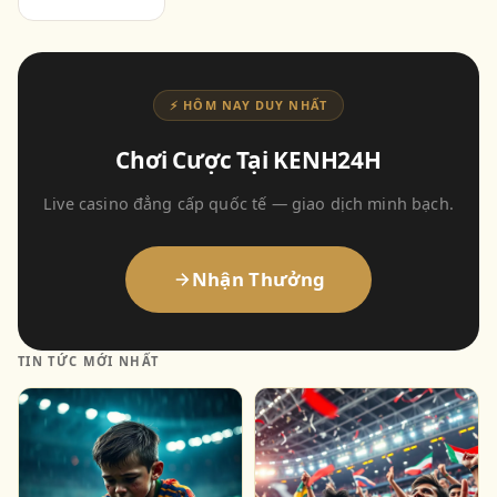
⚡ HÔM NAY DUY NHẤT
Chơi Cược Tại KENH24H
Live casino đẳng cấp quốc tế — giao dịch minh bạch.
Nhận Thưởng
TIN TỨC MỚI NHẤT