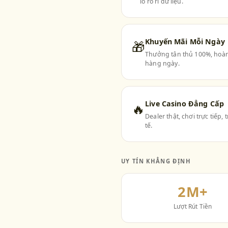
lo rò rỉ dữ liệu.
Khuyến Mãi Mỗi Ngày
🎁
Thưởng tân thủ 100%, hoàn 
hàng ngày.
Live Casino Đẳng Cấp
🔥
Dealer thật, chơi trực tiếp,
tế.
UY TÍN KHẲNG ĐỊNH
2M+
Lượt Rút Tiền