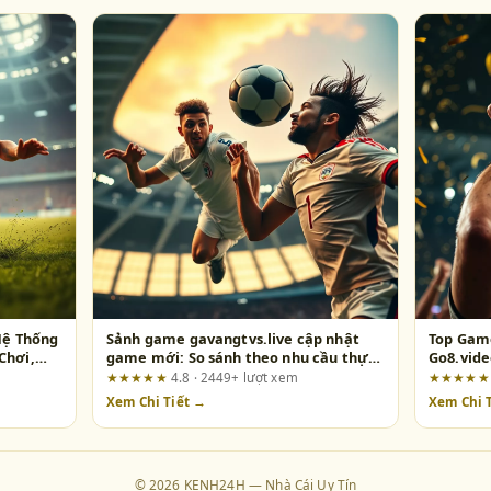
Hệ Thống
Sảnh game gavangtvs.live cập nhật
Top Game
Chơi,
game mới: So sánh theo nhu cầu thực
Go8.vide
tế của người chơi
Khi Chơi
★★★★★
4.8 · 2449+ lượt xem
★★★★
Xem Chi Tiết →
Xem Chi 
© 2026 KENH24H — Nhà Cái Uy Tín