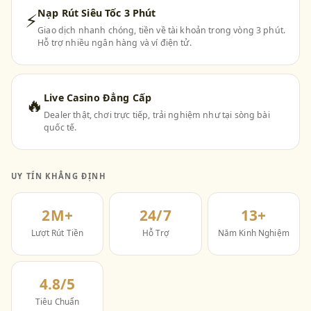
Nạp Rút Siêu Tốc 3 Phút
⚡
Giao dịch nhanh chóng, tiền về tài khoản trong vòng 3 phút.
Hỗ trợ nhiều ngân hàng và ví điện tử.
Live Casino Đẳng Cấp
🔥
Dealer thật, chơi trực tiếp, trải nghiệm như tại sòng bài
quốc tế.
UY TÍN KHẲNG ĐỊNH
2M+
24/7
13+
Lượt Rút Tiền
Hỗ Trợ
Năm Kinh Nghiệm
4.8/5
Tiêu Chuẩn