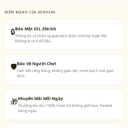
ĐIỂM MẠNH CỦA KENH24H
Bảo Mật SSL 256-bit
🔒
Thông tin cá nhân và giao dịch được mã hóa tuyệt đối.
Không lo rò rỉ dữ liệu.
Bảo Vệ Người Chơi
🛡
Cam kết công bằng, không gian lận, minh bạch mọi giao
dịch.
Khuyến Mãi Mỗi Ngày
🎁
Thưởng tân thủ 100%, hoàn trả không giới hạn, freebet
hàng ngày.