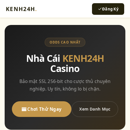
KENH24H
.
Đăng Ký
ODDS CAO NHẤT
Nhà Cái
KENH24H
Casino
Bảo mật SSL 256-bit cho cược thủ chuyên
nghiệp. Uy tín, không lo bị chặn.
🎰 Chơi Thử Ngay
Xem Danh Mục