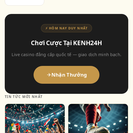
⚡ HÔM NAY DUY NHẤT
Chơi Cược Tại KENH24H
Live casino đẳng cấp quốc tế — giao dịch minh bạch.
Nhận Thưởng
TIN TỨC MỚI NHẤT