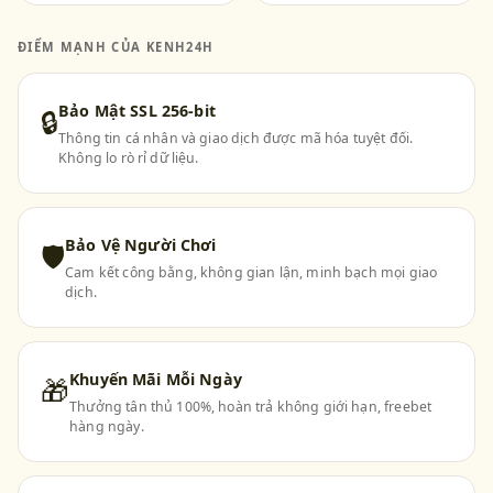
ĐIỂM MẠNH CỦA KENH24H
Bảo Mật SSL 256-bit
🔒
Thông tin cá nhân và giao dịch được mã hóa tuyệt đối.
Không lo rò rỉ dữ liệu.
Bảo Vệ Người Chơi
🛡
Cam kết công bằng, không gian lận, minh bạch mọi giao
dịch.
Khuyến Mãi Mỗi Ngày
🎁
Thưởng tân thủ 100%, hoàn trả không giới hạn, freebet
hàng ngày.