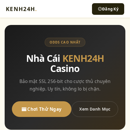
KENH24H
.
Đăng Ký
ODDS CAO NHẤT
Nhà Cái
KENH24H
Casino
Bảo mật SSL 256-bit cho cược thủ chuyên
nghiệp. Uy tín, không lo bị chặn.
🎰 Chơi Thử Ngay
Xem Danh Mục