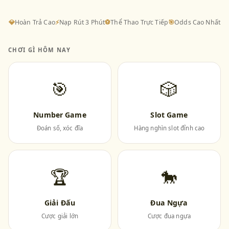
💎
Hoàn Trả Cao
⚡
Nạp Rút 3 Phút
⚽
Thể Thao Trực Tiếp
🎯
Odds Cao Nhất
CHƠI GÌ HÔM NAY
🎯
🎲
Number Game
Slot Game
Đoán số, xóc đĩa
Hàng nghìn slot đỉnh cao
🏆
🐎
Giải Đấu
Đua Ngựa
Cược giải lớn
Cược đua ngựa