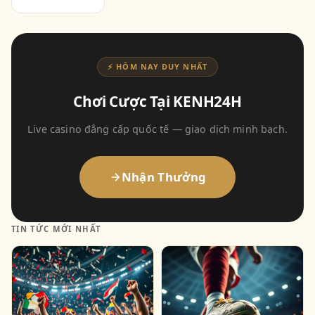
⚡ HÔM NAY DUY NHẤT
Chơi Cược Tại KENH24H
Live casino đẳng cấp quốc tế — giao dịch minh bạch.
Nhận Thưởng
TIN TỨC MỚI NHẤT